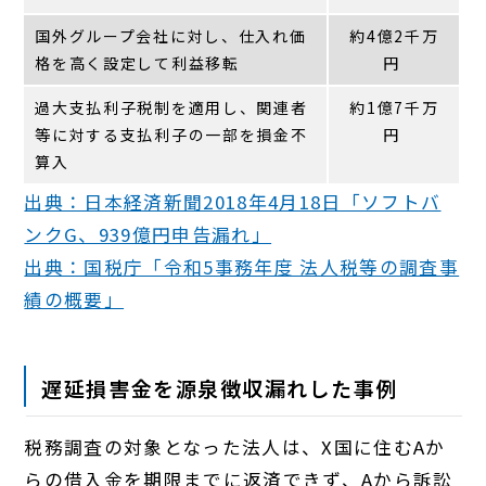
国外グループ会社に対し、仕入れ価
約4億2千万
格を高く設定して利益移転
円
過大支払利子税制を適用し、関連者
約1億7千万
等に対する支払利子の一部を損金不
円
算入
出典：日本経済新聞2018年4月18日「ソフトバ
ンクG、939億円申告漏れ」
出典：国税庁「令和5事務年度 法人税等の調査事
績の概要」
遅延損害金を源泉徴収漏れした事例
税務調査の対象となった法人は、X国に住むAか
らの借入金を期限までに返済できず、Aから訴訟