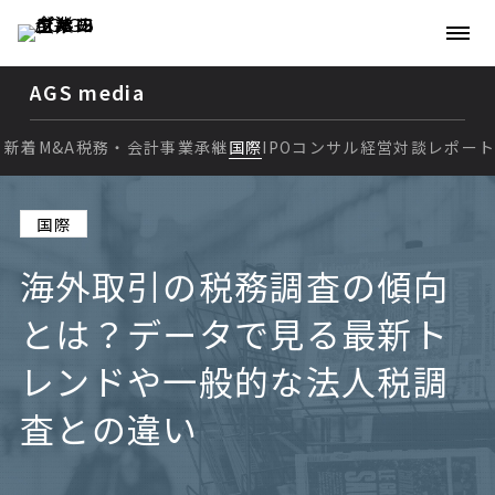
AGS media
新着
M&A
税務・会計
事業承継
国際
IPO
コンサル
経営
対談
レポー
新着
国際
M&A
海外取引の税務調査の傾向
税務・会計
とは？データで見る最新ト
事業承継
レンドや一般的な法人税調
国際
査との違い
IPO
コンサル