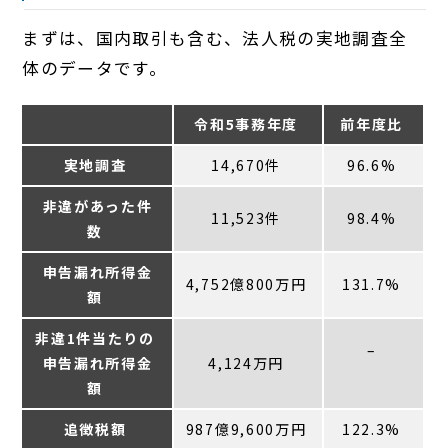
まずは、国内取引も含む、法人税の実地調査全
体のデータです。
令和5事務年度
前年度比
実地調査
14,670件
96.6%
非違があった件
11,523件
98.4%
数
申告漏れ所得金
4,752億800万円
131.7%
額
非違1件当たりの
–
申告漏れ所得金
4,124万円
額
追徴税額
987億9,600万円
122.3%