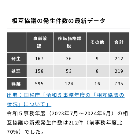
相互協議の発生件数の最新データ
事前確
移転価格課
その他
合計
認
税
発生
167
36
9
212
処理
158
53
8
219
繰越
595
124
16
735
出典：国税庁「令和５事務年度の「相互協議の
状況」について」
令和５事務年度（2023年7月～2024年6月）の相
互協議の新規発生件数は212件（前事務年度比
70％）でした。