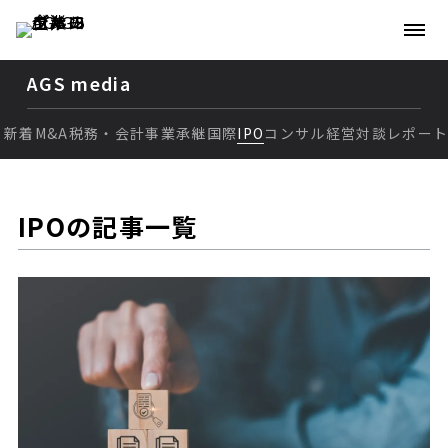
AGS media
新着
M&A
税務・会計
事業承継
国際
IPO
コンサル
経営
対談
レポー
新着
M&A
IPOの記事一覧
税務・会計
事業承継
国際
IPO
コンサル