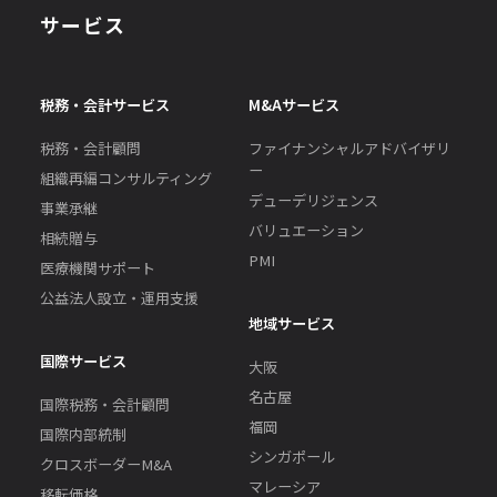
サービス
税務・会計サービス
M&Aサービス
税務・会計顧問
ファイナンシャルアドバイザリ
ー
組織再編コンサルティング
デューデリジェンス
事業承継
バリュエーション
相続贈与
PMI
医療機関サポート
公益法人設立・運用支援
地域サービス
国際サービス
大阪
名古屋
国際税務・会計顧問
福岡
国際内部統制
シンガポール
クロスボーダーM&A
マレーシア
移転価格