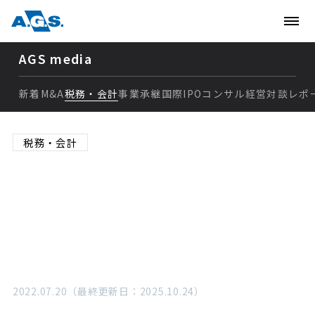
AGS media
新着
M&A
税務・会計
事業承継
国際
IPO
コンサル
経営
対談
レポ
新着
税務・会計
M&A
持株会に税金はかかる？配
税務・会計
当・売却時の税金計算や確
事業承継
定申告の有無
国際
IPO
2022.07.20（最終更新日：2025.10.24）
コンサル