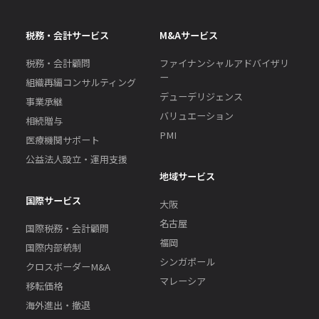
税務・会計サービス
M&Aサービス
税務・会計顧問
ファイナンシャルアドバイザリ
ー
組織再編コンサルティング
デューデリジェンス
事業承継
バリュエーション
相続贈与
PMI
医療機関サポート
公益法人設立・運用支援
地域サービス
国際サービス
大阪
名古屋
国際税務・会計顧問
福岡
国際内部統制
シンガポール
クロスボーダーM&A
マレーシア
移転価格
海外進出・撤退