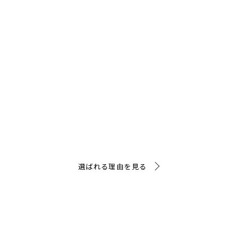
選ばれる理由
が50年以上にわたって選ばれ続ける理
いくなかで、企業における経営課題も、より複雑なものへと変
本発のアカウンティング・ファームとして、企業それぞれのニ
スを、会計・税務を基盤としながらも、50年以上にわたって充
選ばれる理由を見る