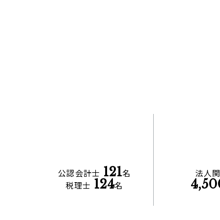
121
公認会計士
名
法人
124
4,50
税理士
名