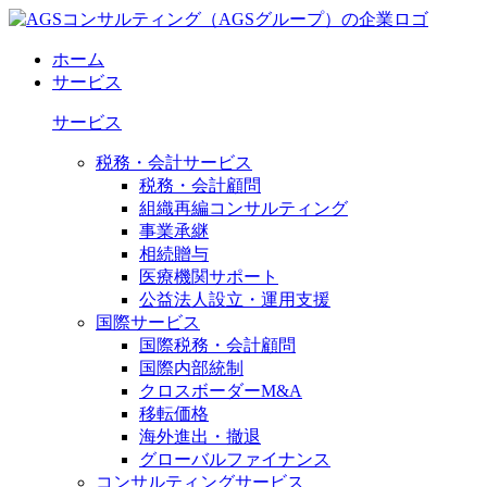
ホーム
サービス
サービス
税務・会計サービス
税務・会計顧問
組織再編コンサルティング
事業承継
相続贈与
医療機関サポート
公益法人設立・運用支援
国際サービス
国際税務・会計顧問
国際内部統制
クロスボーダーM&A
移転価格
海外進出・撤退
グローバルファイナンス
コンサルティングサービス