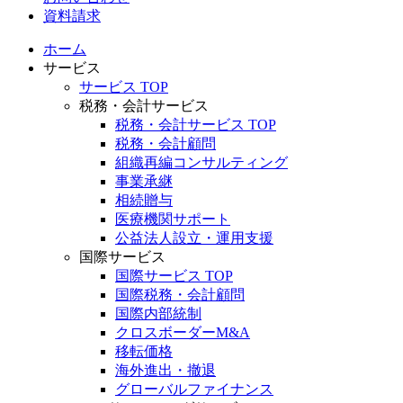
資料請求
ホーム
サービス
サービス TOP
税務・会計サービス
税務・会計サービス TOP
税務・会計顧問
組織再編コンサルティング
事業承継
相続贈与
医療機関サポート
公益法人設立・運用支援
国際サービス
国際サービス TOP
国際税務・会計顧問
国際内部統制
クロスボーダーM&A
移転価格
海外進出・撤退
グローバルファイナンス