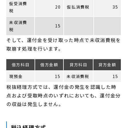
仮受消費
20
仮払消費税
35
税
未収消費
15
税
そして、還付金を受け取った時点で未収消費税を
取崩す処理を行います。
借方科目
借方金額
貸方科目
貸方金額
現預金
15
未収消費税
15
税抜経理方式では、還付金の発生を認識した時
点および受取時点のいずれにおいても、還付金分
の収益は発生しません。
税込経理方式