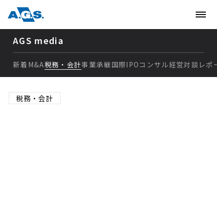
AGS media
新着
M&A
税務・会計
事業承継
国際
IPO
コンサル
経営
対談
レポ
新着
税務・会計
M&A
消費税還付とは？仕訳方法
税務・会計
やいつ受け取れるか、還付
事業承継
対象となる条件やケースを
国際
紹介
IPO
コンサル