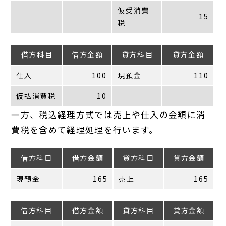
仮受消費
15
税
借方科目
借方金額
貸方科目
貸方金額
仕入
100
現預金
110
仮払消費税
10
一方、税込経理方式では売上や仕入の金額に消
費税を含めて経理処理を行います。
借方科目
借方金額
貸方科目
貸方金額
現預金
165
売上
165
借方科目
借方金額
貸方科目
貸方金額