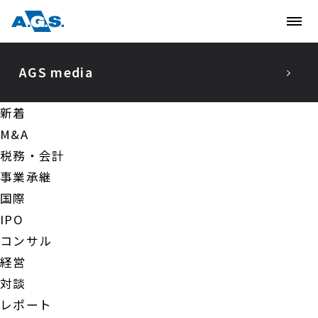
AGS media
新着
新着
M&A
税務・会計
M&A
事業承継
税務・会計
国際
IPO
事業承継
コンサル
国際
経営
IPO
対談
レポート
コンサル