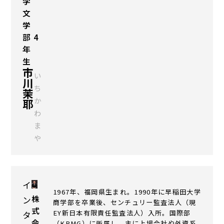
学
文
学
部 4
年
生
市
い
川
ち
茉
か
耶
わ
ま
や
イ
1967年、福岡県生まれ。1990年に早稲田大学
株
ン
商学部を卒業後、センチュリー監査法人（現
式
EY新日本有限責任監査法人）入所。国際部
タ
会
（KPMG）に所属し、主に上場会社や外資系