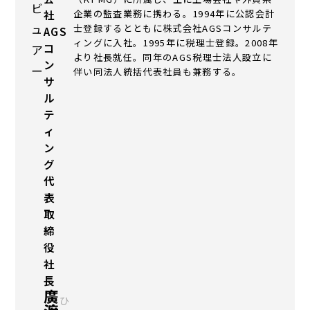
ビ
企業の監査業務に携わる。1994年に公認会計
社
ュ
士登録するとともに株式会社AGSコンサルテ
AGS
ィングに入社。1995年に税理士登録。2008年
コ
ア
より社長就任。同年のAGS税理士法人設立に
ン
ー
伴い同法人統括代表社員も兼務する。
サ
ル
テ
ィ
ン
グ
代
表
取
締
役
社
長
廣
ひ