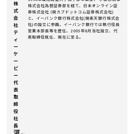
株
株式会社為替証券部を経て、日本オンライン証
式
券株式会社 (現カブドットコム証券株式会社)
会
と、イーバンク銀行株式会社(現楽天銀行株式会
社)の設立に参画。イーバンク銀行では執行役員
社
営業本部長等を歴任。2005年8月当社設立、代
テ
表取締役就任、現在に至る。
ィ
ー
ケ
ー
ピ
ー
代
表
取
締
役
社
長
河
か