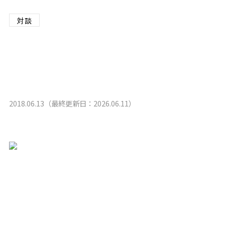
経営
対談
対談
トップ対談 TKP×AGS 対談
レポート
インタビュー
2018.06.13（最終更新日：2026.06.11）