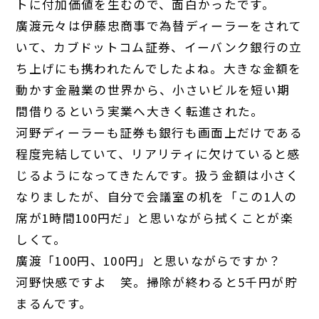
トに付加価値を生むので、面白かったです。
廣渡
元々は伊藤忠商事で為替ディーラーをされて
いて、カブドットコム証券、イーバンク銀行の立
ち上げにも携われたんでしたよね。大きな金額を
動かす金融業の世界から、小さいビルを短い期
間借りるという実業へ大きく転進された。
河野
ディーラーも証券も銀行も画面上だけである
程度完結していて、リアリティに欠けていると感
じるようになってきたんです。扱う金額は小さく
なりましたが、自分で会議室の机を「この1人の
席が1時間100円だ」と思いながら拭くことが楽
しくて。
廣渡
「100円、100円」と思いながらですか？
河野
快感ですよ 笑。掃除が終わると5千円が貯
まるんです。