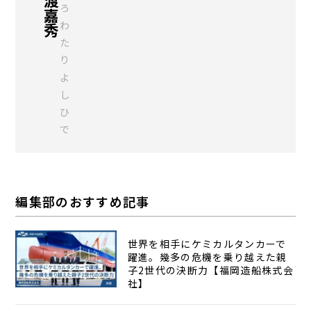
渡
ろ
嘉
わ
秀
た
り
よ
し
ひ
で
編集部のおすすめ記事
世界を相手にケミカルタンカーで
躍進。幾多の危機を乗り越えた親
子2世代の決断力【福岡造船株式会
社】