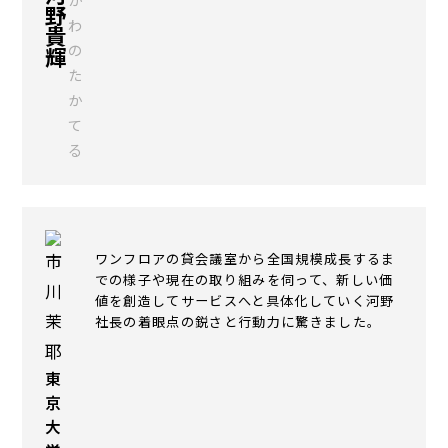
野
わ
貴
の
輝
た
か
て
る
ワンフロアの貸会議室から全国規模成長するま
での様子や現在の取り組みを伺って、新しい価
値を創造してサービスへと具体化していく河野
社長の着眼点の鋭さと行動力に驚きました。
東
京
大