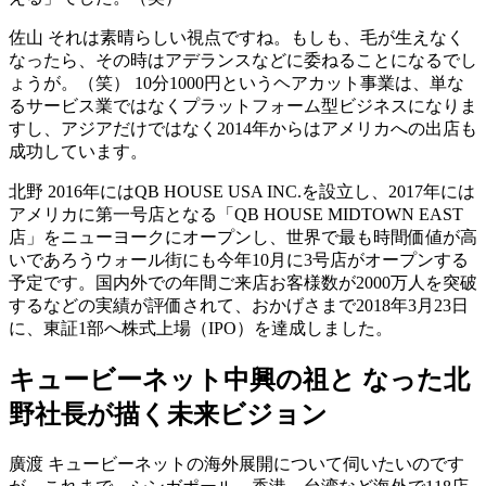
佐山
それは素晴らしい視点ですね。もしも、毛が生えなく
なったら、その時はアデランスなどに委ねることになるでし
ょうが。（笑） 10分1000円というヘアカット事業は、単な
るサービス業ではなくプラットフォーム型ビジネスになりま
すし、アジアだけではなく2014年からはアメリカへの出店も
成功しています。
北野
2016年にはQB HOUSE USA INC.を設立し、2017年には
アメリカに第一号店となる「QB HOUSE MIDTOWN EAST
店」をニューヨークにオープンし、世界で最も時間価値が高
いであろうウォール街にも今年10月に3号店がオープンする
予定です。国内外での年間ご来店お客様数が2000万人を突破
するなどの実績が評価されて、おかげさまで2018年3月23日
に、東証1部へ株式上場（IPO）を達成しました。
キュービーネット中興の祖と なった北
野社長が描く未来ビジョン
廣渡
キュービーネットの海外展開について伺いたいのです