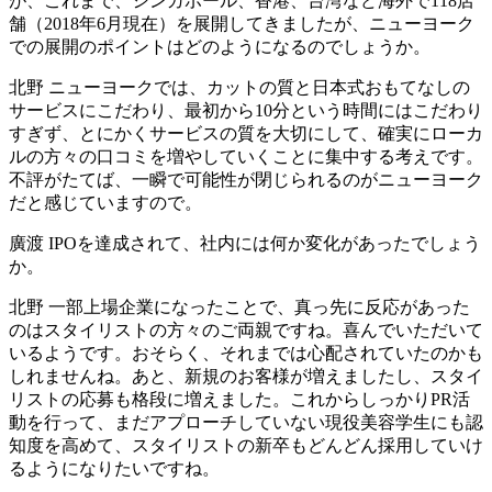
が、これまで、シンガポール、香港、台湾など海外で118店
舗（2018年6月現在）を展開してきましたが、ニューヨーク
での展開のポイントはどのようになるのでしょうか。
北野
ニューヨークでは、カットの質と日本式おもてなしの
サービスにこだわり、最初から10分という時間にはこだわり
すぎず、とにかくサービスの質を大切にして、確実にローカ
ルの方々の口コミを増やしていくことに集中する考えです。
不評がたてば、一瞬で可能性が閉じられるのがニューヨーク
だと感じていますので。
廣渡
IPOを達成されて、社内には何か変化があったでしょう
か。
北野
一部上場企業になったことで、真っ先に反応があった
のはスタイリストの方々のご両親ですね。喜んでいただいて
いるようです。おそらく、それまでは心配されていたのかも
しれませんね。あと、新規のお客様が増えましたし、スタイ
リストの応募も格段に増えました。これからしっかりPR活
動を行って、まだアプローチしていない現役美容学生にも認
知度を高めて、スタイリストの新卒もどんどん採用していけ
るようになりたいですね。