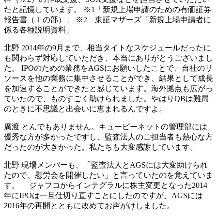
たと記憶しています。 ※1「新規上場申請のための有価証券
報告書（Ⅰの部）」 ※2 東証マザーズ「新規上場申請者に
係る各種説明資料」
北野
2014年の9月まで、相当タイトなスケジュールだったに
も関わらず対応していただき、本当にありがとうございまし
た。 IPOのための業務をAGSにお願いしたことで、自社のリ
ソースを他の業務に集中させることができ、結果として成長
を加速することができたと感じています。海外拠点も広がっ
ていたので、ものすごく助けられました。やはりQBは難局
のときに不思議と出会いに恵まれるんですよ。
廣渡
とんでもありません。キュービーネットの管理部には
優秀な方が多かったですし、監査法人のご担当者も熱心な方
だったのが大きかった。私たちも大変感謝しています。
北野
現場メンバーも、「監査法人とAGSには大変助けられ
たので、慰労会を開催したい」と言っていたのを覚えていま
す。 ジャフコからインテグラルに株主変更となった2014
年にIPOは一旦仕切り直すことにしたのですが、AGSには
2016年の再開とともに改めてお声がけしました。