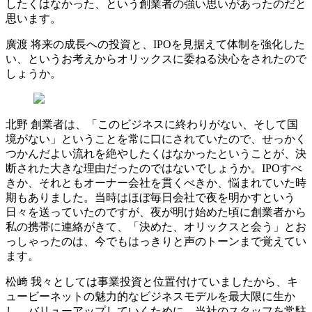
したくはなかった、という創業者の強い思いがあったのだと
思います。
廣渡
将来の成長への投資と、IPOを見据えて体制を強化した
い、というお考えからオリックスに委ねる決心をされたので
しょうか。
北野
創業者は、「このビジネスに終わりがない、そして国
境がない」ということを常に口にされていたので、せっかく
つかんだよい流れを絶やしたくはなかったということが、決
断された大きな理由だったのではないでしょうか。IPOすべ
きか、それともオーナー会社を貫くべきか、悩まれていた時
期もありました。当時はほぼ毎日会社で夜を明かすという
日々を送っていたのですが、夜が明け始めた頃に創業者から
私の携帯に連絡がきて、「決めた、オリックスと会う」とお
っしゃったのは、今でもはっきりと声のトーンまで覚えてい
ます。
松﨑
我々としては事業投資と位置付けていましたから、キ
ュービーネットの魅力的なビジネスモデルを最大限に生か
し、バリューアップしていくために、当社のスタッフを常駐