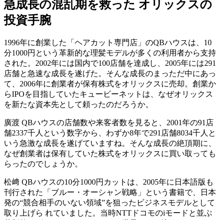
急成長の混乱期を救った オリックスの
投資手腕
1996年に創業した「ヘアカット専門店」のQBハウスは、10
分1000円という革新的な理髪モデルが多くの利用者から支持
された。2002年には国内で100店舗を達成し、2005年には291
店舗と急速な成長を遂げた。そんな成長のまっただ中にあっ
て、2006年に創業者が保有株式をオリックスに売却。創業か
らIPOを目指していたキュービーネットは、なぜオリックス
を新たな資本先として頼ったのだろうか。
廣渡
QBハウスの店舗数や来客者数を見ると、2001年の91店
舗2337千人という数字から、わずか8年で291店舗8034千人と
いう急激な成長を遂げていますね。そんな成長の絶頂期に、
なぜ創業者は保有していた株式をオリックスに買い取っても
らったのでしょうか。
松﨑
QBハウスの10分1000円カットは、2005年に日本語版も
刊行された「ブルー・オーシャン戦略」という書籍で、日本
発の“競合相手のいない領域”を狙ったビジネスモデルとして
取り上げら れていました。当時NTTドコモのiモードと並ぶ