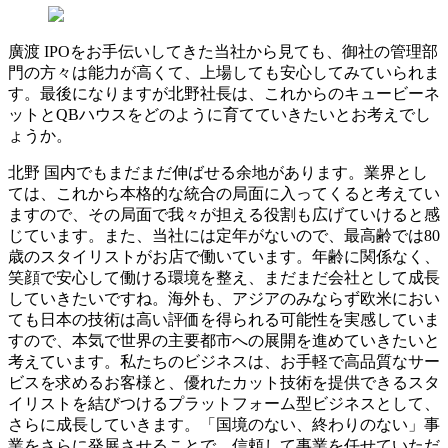
廣渡
IPOをお手伝いしてきた当社から見ても、御社の管理部
門の方々は能力が高くて、上場しても安心してみていられま
す。最後になりますが北野社長は、これからのキュービーネ
ットとQBハウスをどのように育てていきたいとお考えでし
ょうか。
北野
国内でもまだまだ伸ばせる余地があります。業界とし
ては、これから本格的な統合の局面に入ってくると考えてい
ますので、その局面で我々が担える役割も広げていけると感
じています。また、当社には定年がないので、最高齢では80
歳のスタイリストがお店で働いています。年齢に関係なく、
笑顔で安心して働ける環境を整え、まだまだ会社として成長
していきたいですね。海外も、アジアのみならず欧米におい
ても日本の技術は高い評価を得られる可能性を実感していま
すので、本気で世界の主要都市への展開を進めていきたいと
考えています。私たちのビジネスは、お手軽で高品質なサー
ビスを求めるお客様と、優れたカット技術を提供できるスタ
イリストを結びつけるプラットフォーム型ビジネスとして、
さらに成長していきます。「国境のない、終わりのない」事
業をさらに発展させることで、信頼して事業を任せていただ