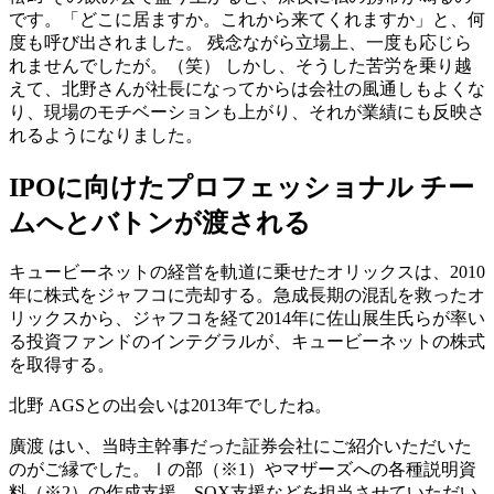
です。「どこに居ますか。これから来てくれますか」と、何
度も呼び出されました。 残念ながら立場上、一度も応じら
れませんでしたが。（笑） しかし、そうした苦労を乗り越
えて、北野さんが社長になってからは会社の風通しもよくな
り、現場のモチベーションも上がり、それが業績にも反映さ
れるようになりました。
IPOに向けたプロフェッショナル チー
ムへとバトンが渡される
キュービーネットの経営を軌道に乗せたオリックスは、2010
年に株式をジャフコに売却する。急成長期の混乱を救ったオ
リックスから、ジャフコを経て2014年に佐山展生氏らが率い
る投資ファンドのインテグラルが、キュービーネットの株式
を取得する。
北野
AGSとの出会いは2013年でしたね。
廣渡
はい、当時主幹事だった証券会社にご紹介いただいた
のがご縁でした。Ⅰの部（※1）やマザーズへの各種説明資
料（※2）の作成支援、SOX支援などを担当させていただい