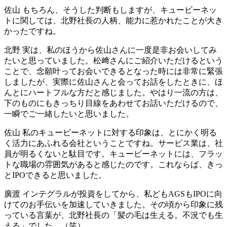
佐山
もちろん、そうした判断もしますが、キュービーネッ
トに関しては、北野社長の人柄、能力に惹かれたことが大き
かったですね。
北野
実は、私のほうから佐山さんに一度是非お会いしてみ
たいと思っていました。松﨑さんにご紹介いただけるという
ことで、念願叶ってお会いできるとなった時には非常に緊張
しましたが、実際に佐山さんと会ってお話をしたときに、ほ
んとにハートフルな方だと感じました。やはり一流の方は、
下のものにもきっちり目線をあわせてお話いただけるので、
一瞬でご一緒したいと思いました。
佐山
私のキュービーネットに対する印象は、とにかく明る
く活力にあふれる会社ということですね。サービス業は、社
員が明るくないと駄目です。キュービーネットには、フラッ
トな職場の雰囲気があると感じたのです。これならば、きっ
とIPOできると思いました。
廣渡
インテグラルが投資をしてから、私どもAGSもIPOに向
けてのお手伝いを加速していきました。その頃から印象に残
っている言葉が、北野社長の「髪の毛は生える。不況でも生
える」でした。（笑）