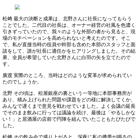
松﨑
最大の決断と成果は、北野さんに社長になってもらう
ことでした。二代目の社長は、オーナー経営の社風を色濃く
引きずっていたので、我々のような外部の者から見ると、現
場のモチベーションを高められないと考えたのです。そこ
で、私が直接当時の役員や幹部も含めた本部のスタッフと面
談をして、誰が社長に適任かをヒアリングしました。その結
果、全員が希望していた北野さんに白羽の矢を立てたので
す。
廣渡
実際のところ、当時はどのような変革が求められてい
たのでしょうか。
北野
その頃は、松屋銀座の裏という一等地に本部事務所が
あり、積み上げられた問題や課題をどの様に解決してくか、
みんなで遅くまで意見を戦わせていました。よく会議の延長
でそのまま飲みに行っては議論を続け、最後は「やるしかな
い！」と居酒屋の店前で円陣を組んでいたこともたびたびで
した。
松﨑
その飲み会で盛り上がると、深夜に私の携帯が鳴るの