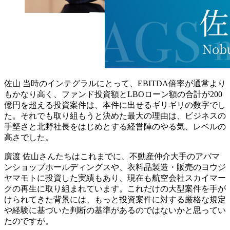
佐山
当時のインテグラルにとって、EBITDA倍率が通常より
もかなり高く、ファンド投資額とLBOローン額の合計が200
億円を超える投資案件は、本件に出せるギリギリの数字でし
た。それでも取り組もうと決めた最大の理由は、ビジネスの
手堅さと北野社長をはじめとする経営陣のやる気、レベルの
高さでした。
廣渡
佐山さんたちはこれまでに、不動産仲介大手のアパマ
ンショップホールディングスや、衣料品製造・販売のヨウジ
ヤマモトに投資した実績もあり、現在も航空会社スカイマー
クの再生に取り組まれています。これだけの大型案件を手が
けられてきた背景には、もっと投資案件に対する厳格な規定
や経験に基づいた判断の基準があるのではないかと思ってい
たのですが。