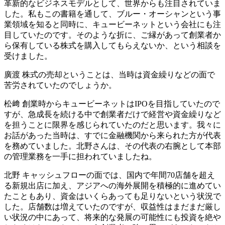
革新的なビジネスモデルとして、世界からも注目されていま
した。私もこの書籍を通して、ブルー・オーシャンという事
業領域を知ると同時に、キュービーネットという会社にも注
目していたのです。そのような折に、ご縁があって創業者か
ら保有している株式を購入してもらえないか、という相談を
受けました。
廣渡
株式の売却ということは、当時は資金繰りなどの面で
苦労されていたのでしょうか。
松﨑
創業時からキュービーネットはIPOを目指していたので
すが、急成長を続ける中で創業者だけで経営や資金繰りなど
を担うことに限界を感じられていたのだと思います。我々に
お話があった当時は、すでに金融機関から来られた方が代表
を務めていました。北野さんは、その代表の右腕として本部
の管理業務を一手に担われていましたね。
北野
キャッシュフローの面では、国内で年間70店舗を超え
る新規出店に加え、アジアへの海外展開を積極的に進めてい
たこともあり、資金はいくらあっても足りないという状況で
した。店舗数は増えていたのですが、収益性はまだまだ厳し
い状況の中にあって、将来的な発展の可能性にも投資を絶や