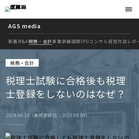
AGS media
新着
M&A
税務・会計
事業承継
国際
IPO
コンサル
経営
対談
レポ
新着
税務・会計
M&A
税理士試験に合格後も税理
税務・会計
士登録をしないのはなぜ？
事業承継
国際
2024.04.10（最終更新日：2025.09.04）
IPO
コンサル