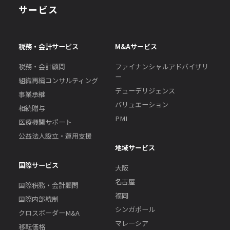
サービス
税務・会計サービス
M&Aサービス
税務・会計顧問
ファイナンシャルアドバイザリ
ー
組織再編コンサルティング
デューデリジェンス
事業承継
バリュエーション
相続贈与
PMI
医療機関サポート
公益法人設立・運用支援
地域サービス
国際サービス
大阪
名古屋
国際税務・会計顧問
福岡
国際内部統制
シンガポール
クロスボーダーM&A
マレーシア
移転価格