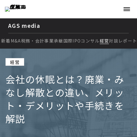
AGS media
新着
M&A
税務・会計
事業承継
国際
IPO
コンサル
経営
対談
レポー
新着
経営
M&A
会社の休眠とは？廃業・み
税務・会計
なし解散との違い、メリッ
事業承継
ト・デメリットや手続きを
国際
解説
IPO
コンサル