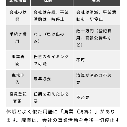
比較項目
廃業
休眠
会社の状
会社は存続、事業
会社は消滅、事業活
態
活動は一時停止
動も一切停止
数十万円（登記費
手続き費
なし（届け出の
用、官報公告料な
用
み）
ど）
事業再
任意のタイミング
不可
開
で可能
税務申
清算が済めば不必
毎年必要
告
要
役員登記
任期を迎えたら必
不必要
変更
要
休眠とよく似た用語に「廃業（清算）」があり
ます。廃業は、会社の事業活動を今後一切停止す