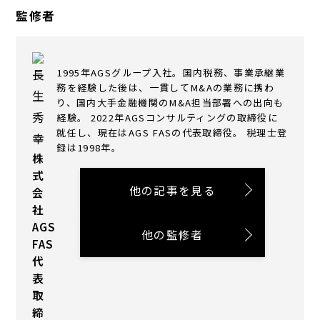
監修者
1995年AGSグループ入社。国内税務、事業承継業
務を経験した後は、一貫してM&Aの業務に携わ
り、国内大手金融機関のM&A担当部署への出向も
経験。 2022年AGSコンサルティングの取締役に
就任し、現在はAGS FASの代表取締役。 税理士登
録は1998年。
株
式
他の記事を見る
会
社
AGS
他の監修者
FAS
代
表
取
締