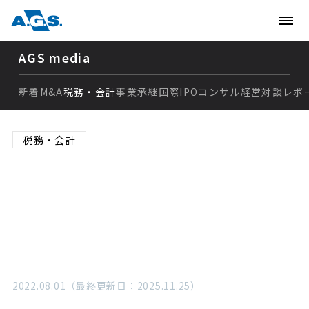
AGS media
新着
M&A
税務・会計
事業承継
国際
IPO
コンサル
経営
対談
レポ
新着
税務・会計
M&A
法人税の実効税率とは？定
税務・会計
義や計算方法、表面税率と
事業承継
の違いなど徹底解説
国際
IPO
2022.08.01（最終更新日：2025.11.25）
コンサル