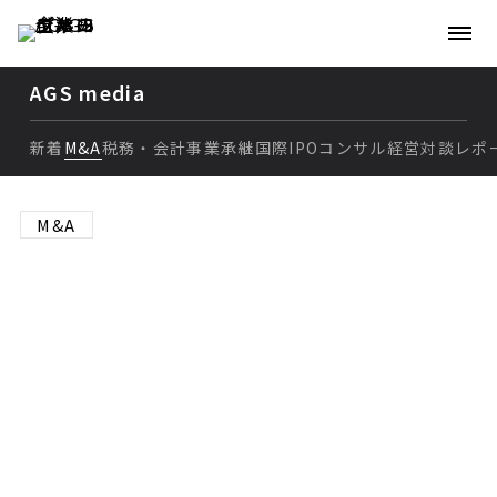
AGS media
新着
M&A
税務・会計
事業承継
国際
IPO
コンサル
経営
対談
レポ
新着
M&A
M&A
カーブアウトの意味とは？
税務・会計
スピンオフ・スピンアウト
事業承継
との違いやメリット・デメ
国際
リットを解説
IPO
コンサル