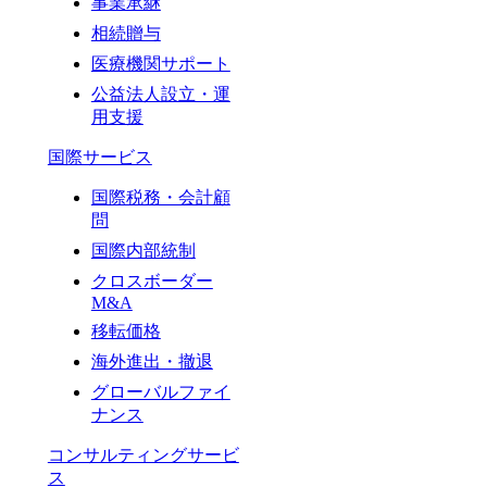
事業承継
相続贈与
医療機関サポート
公益法人設立・運
用支援
国際サービス
国際税務・会計顧
問
国際内部統制
クロスボーダー
M&A
移転価格
海外進出・撤退
グローバルファイ
ナンス
コンサルティングサービ
ス