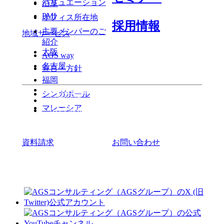
バリュエーション
沿革
PMI
オフィス所在地
採用情報
主要メンバーのご
地域サービス
紹介
大阪
AGS way
名古屋
宣言・方針
福岡
よくある質問
シンガポール
最新情報
マレーシア
AGS media
資料請求
お問い合わせ