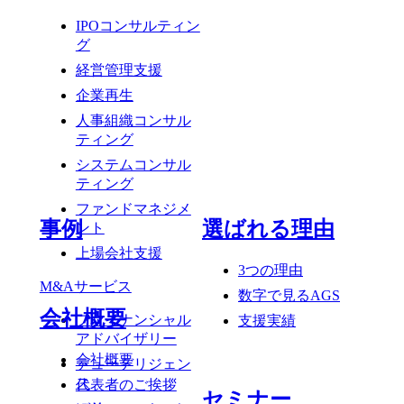
IPOコンサルティン
グ
経営管理支援
企業再生
人事組織コンサル
ティング
システムコンサル
ティング
ファンドマネジメ
事例
選ばれる理由
ント
上場会社支援
3つの理由
M&Aサービス
数字で見るAGS
会社概要
ファイナンシャル
支援実績
アドバイザリー
会社概要
デューデリジェン
ス
代表者のご挨拶
セミナー