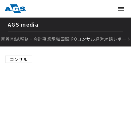
AGS media
新着
M&A
税務・会計
事業承継
国際
IPO
コンサル
経営
対談
レポー
新着
コンサル
M&A
基幹システムとは？業務シ
税務・会計
ステムやERPとの違い、導
事業承継
入する際のポイントをわか
国際
りやすく解説
IPO
コンサル