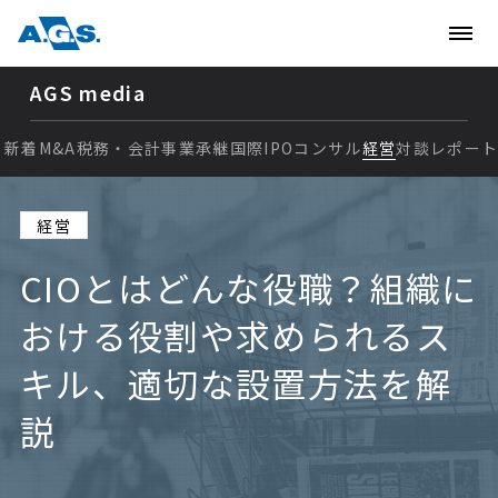
AGS media
新着
M&A
税務・会計
事業承継
国際
IPO
コンサル
経営
対談
レポー
新着
経営
M&A
CIOとはどんな役職？組織に
税務・会計
おける役割や求められるス
事業承継
キル、適切な設置方法を解
国際
説
IPO
コンサル