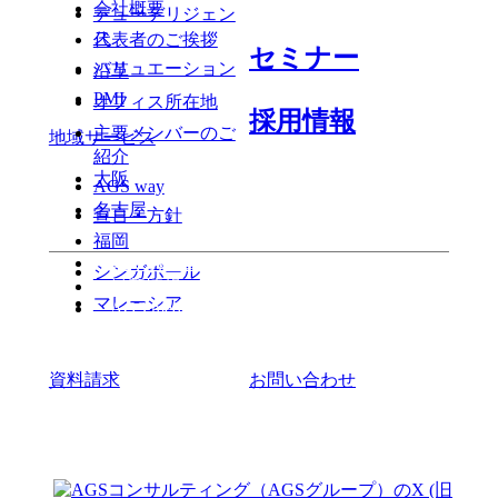
会社概要
デューデリジェン
ス
代表者のご挨拶
セミナー
バリュエーション
沿革
PMI
オフィス所在地
採用情報
主要メンバーのご
地域サービス
紹介
大阪
AGS way
名古屋
宣言・方針
福岡
よくある質問
シンガポール
最新情報
マレーシア
AGS media
資料請求
お問い合わせ