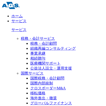
ホーム
サービス
サービス
税務・会計サービス
税務・会計顧問
組織再編コンサルティング
事業承継
相続贈与
医療機関サポート
公益法人設立・運用支援
国際サービス
国際税務・会計顧問
国際内部統制
クロスボーダーM&A
移転価格
海外進出・撤退
グローバルファイナンス