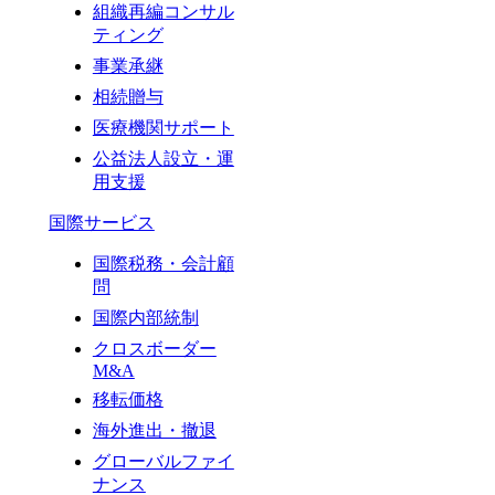
組織再編コンサル
ティング
事業承継
相続贈与
医療機関サポート
公益法人設立・運
用支援
国際サービス
国際税務・会計顧
問
国際内部統制
クロスボーダー
M&A
移転価格
海外進出・撤退
グローバルファイ
ナンス