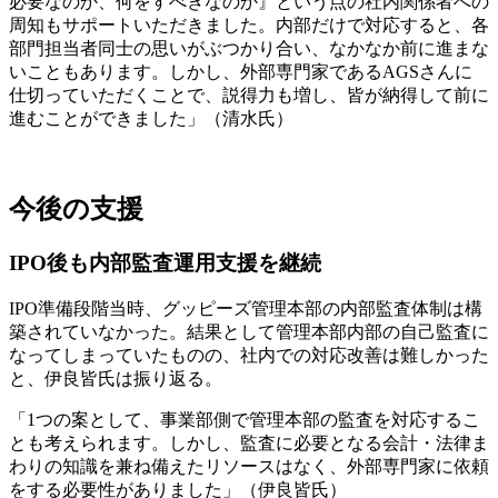
必要なのか、何をすべきなのか』という点の社内関係者への
周知もサポートいただきました。内部だけで対応すると、各
部門担当者同士の思いがぶつかり合い、なかなか前に進まな
いこともあります。しかし、外部専門家であるAGSさんに
仕切っていただくことで、説得力も増し、皆が納得して前に
進むことができました」（清水氏）
今後の支援
IPO後も内部監査運用支援を継続
IPO準備段階当時、グッピーズ管理本部の内部監査体制は構
築されていなかった。結果として管理本部内部の自己監査に
なってしまっていたものの、社内での対応改善は難しかった
と、伊良皆氏は振り返る。
「1つの案として、事業部側で管理本部の監査を対応するこ
とも考えられます。しかし、監査に必要となる会計・法律ま
わりの知識を兼ね備えたリソースはなく、外部専門家に依頼
をする必要性がありました」（伊良皆氏）