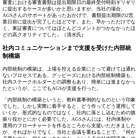
審査における審査書類は提出期限日の最終受付時刻ギリギリ
に提出するケースが多いかと思いますが、当社の場合、
AGSさんのサポートがあったおかげで、書類提出期限の2営
業日前に提出が完了したほどです。また、早かっただけでな
く、東証審査についてはほとんどコメントがつかなかったほ
どの高クオリティでした」（清水氏）
社内コミュニケーションまで支援を受けた内部統
制構築
内部統制の構築は、上場を控える企業にとって避けては通れ
ないプロセスである。グッピーズにおける内部統制構築も、
社内ステークホルダーとの調整もあり、簡単には進まなかっ
たというが、ここでもAGSが支援を行った。
「内部統制の構築というと、教科書事例的なものという印象
でした。しかし実際に着手すると、どう作ってどう運用して
いくか、形式的なものではなく、社内に落とし込むための旗
振り役がとにかく必要でした。AGSさんには、社内体制や
運用のフローチャートを作るところから支援いただきました
が、そればかりでなく、当社と会議を重ねることで、『何が