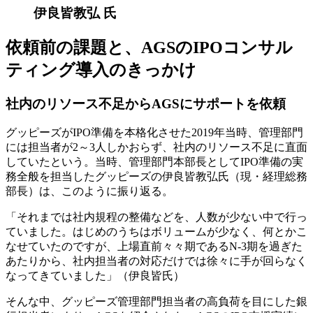
伊良皆教弘 氏
依頼前の課題と、AGSのIPOコンサル
ティング導入のきっかけ
社内のリソース不足からAGSにサポートを依頼
グッピーズがIPO準備を本格化させた2019年当時、管理部門
には担当者が2～3人しかおらず、社内のリソース不足に直面
していたという。当時、管理部門本部長としてIPO準備の実
務全般を担当したグッピーズの伊良皆教弘氏（現・経理総務
部長）は、このように振り返る。
「それまでは社内規程の整備などを、人数が少ない中で行っ
ていました。はじめのうちはボリュームが少なく、何とかこ
なせていたのですが、上場直前々々期であるN-3期を過ぎた
あたりから、社内担当者の対応だけでは徐々に手が回らなく
なってきていました」（伊良皆氏）
そんな中、グッピーズ管理部門担当者の高負荷を目にした銀