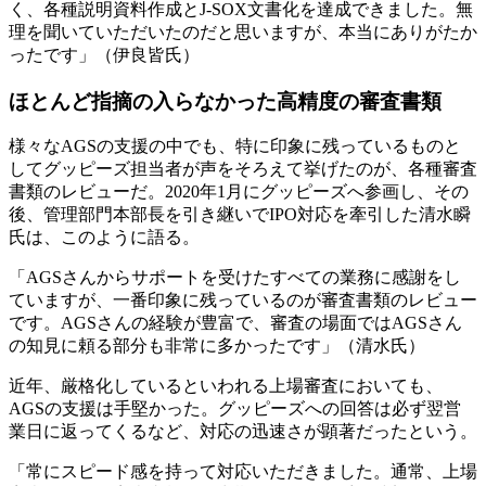
く、各種説明資料作成とJ-SOX文書化を達成できました。無
理を聞いていただいたのだと思いますが、本当にありがたか
ったです」（伊良皆氏）
ほとんど指摘の入らなかった高精度の審査書類
様々なAGSの支援の中でも、特に印象に残っているものと
してグッピーズ担当者が声をそろえて挙げたのが、各種審査
書類のレビューだ。2020年1月にグッピーズへ参画し、その
後、管理部門本部長を引き継いでIPO対応を牽引した清水瞬
氏は、このように語る。
「AGSさんからサポートを受けたすべての業務に感謝をし
ていますが、一番印象に残っているのが審査書類のレビュー
です。AGSさんの経験が豊富で、審査の場面ではAGSさん
の知見に頼る部分も非常に多かったです」（清水氏）
近年、厳格化しているといわれる上場審査においても、
AGSの支援は手堅かった。グッピーズへの回答は必ず翌営
業日に返ってくるなど、対応の迅速さが顕著だったという。
「常にスピード感を持って対応いただきました。通常、上場