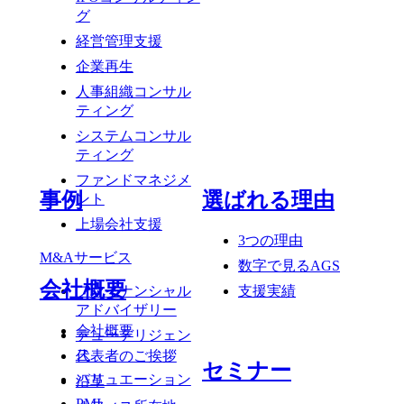
グ
経営管理支援
企業再生
人事組織コンサル
ティング
システムコンサル
ティング
ファンドマネジメ
事例
選ばれる理由
ント
上場会社支援
3つの理由
M&Aサービス
数字で見るAGS
会社概要
ファイナンシャル
支援実績
アドバイザリー
会社概要
デューデリジェン
ス
代表者のご挨拶
セミナー
バリュエーション
沿革
PMI