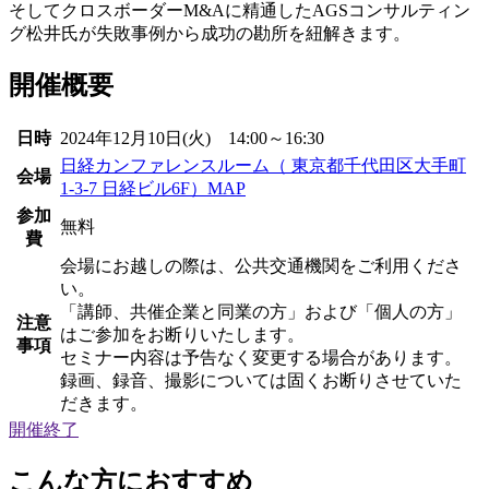
そしてクロスボーダーM&Aに精通したAGSコンサルティン
グ松井氏が失敗事例から成功の勘所を紐解きます。
開催概要
日時
2024年12月10日(火) 14:00～16:30
日経カンファレンスルーム（ 東京都千代田区大手町
会場
1-3-7 日経ビル6F）
MAP
参加
無料
費
会場にお越しの際は、公共交通機関をご利用くださ
い。
「講師、共催企業と同業の方」および「個人の方」
注意
はご参加をお断りいたします。
事項
セミナー内容は予告なく変更する場合があります。
録画、録音、撮影については固くお断りさせていた
だきます。
開催終了
こんな方におすすめ