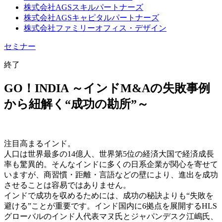
株式会社AGSスキルパートナーズ
株式会社AGSキャピタルパートナーズ
株式会社ファミリーオフィス・デザイン
セミナー
終了
GO！INDIA ～インドM&Aの失敗事例
から紐解く“成功の勘所”～
注目高まるインド。
人口は世界最多の14億人、世界第5位の経済大国で経済成長
率も驚異的。そんなインドに多くの日系企業が関心を寄せて
いますが、商習慣・距離・言語などの壁により、進出を成功
させることは容易ではありません。
インドで成功を収めるためには、成功の秘訣よりも“失敗を
避ける”ことが重要です。インド国内に6拠点を展開するHLS
グローバルのインド人代表マヌ氏とジャパンデスク江嶋氏、