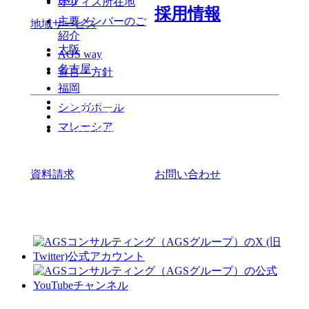
オフィス所在地
採用情報
主要メンバーのご
地域サービス
紹介
大阪
AGS way
名古屋
宣言・方針
福岡
よくある質問
シンガポール
最新情報
マレーシア
AGS media
資料請求
お問い合わせ