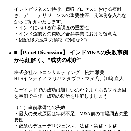
インドビジネスの特徴、買収プロセスにおける複雑
さ、デューデリジェンスの重要性等、具体例を入れな
がらご紹介いたします。
・インドにおける市場調査の重要性
・インド企業との買収／合弁事業における留意点
・M&A後の成功の秘訣（PMIなど）
■【Panel Discussion】 インドM&Aの失敗事例
から紐解く、”成功の勘所”
株式会社AGSコンサルティング 松井 雅美
HLSインディア スリバスタヴァ・マヌ氏、江嶋 直人
なぜインドでの成功は難しいのか？よくある失敗原因
を事例で学び、成功の勘所を理解しましょう。
（１）事前準備での失敗
・最大の失敗原因は準備不足、M&A前の市場調査の重
要性
・必須のデューデリジェンス、法務・労務・財務