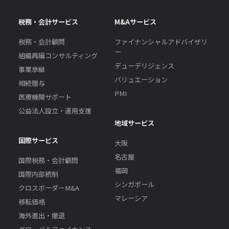
税務・会計サービス
M&Aサービス
税務・会計顧問
ファイナンシャルアドバイザリ
ー
組織再編コンサルティング
デューデリジェンス
事業承継
バリュエーション
相続贈与
PMI
医療機関サポート
公益法人設立・運用支援
地域サービス
国際サービス
大阪
名古屋
国際税務・会計顧問
福岡
国際内部統制
シンガポール
クロスボーダーM&A
マレーシア
移転価格
海外進出・撤退