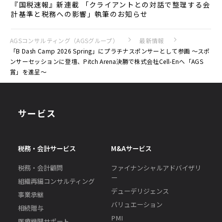
『国税速報』新連載 「クライアントとの対話で整理する会
計基準と税務への影響」執筆のお知らせ
AGSコンサルティング（AGSグループ）
最新情報
「B Dash Camp 2026 Spring」にプラチナスポンサーとして参画 ～スポ
ンサーセッションに登壇、Pitch Arena決勝で株式会社Cell-Enへ「AGS
賞」を進呈～
サービス
税務・会計サービス
M&Aサービス
税務・会計顧問
ファイナンシャルアドバイザリ
ー
組織再編コンサルティング
デューデリジェンス
事業承継
バリュエーション
相続贈与
PMI
医療機関サポート