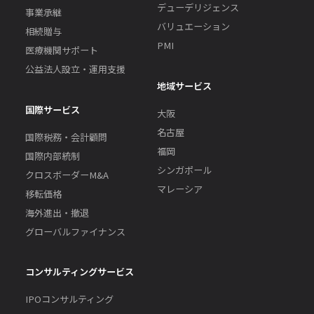
デューデリジェンス
事業承継
バリュエーション
相続贈与
PMI
医療機関サポート
公益法人設立・運用支援
地域サービス
国際サービス
大阪
名古屋
国際税務・会計顧問
福岡
国際内部統制
シンガポール
クロスボーダーM&A
マレーシア
移転価格
海外進出・撤退
グローバルファイナンス
コンサルティングサービス
IPOコンサルティング