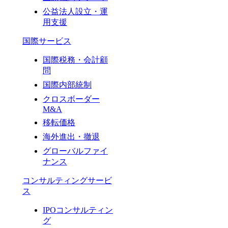
公益法人設立・運
用支援
国際サービス
国際税務・会計顧
問
国際内部統制
クロスボーダー
M&A
移転価格
海外進出・撤退
グローバルファイ
ナンス
コンサルティングサービ
ス
IPOコンサルティン
グ