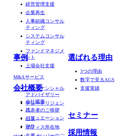
経営管理支援
企業再生
人事組織コンサル
ティング
システムコンサル
ティング
ファンドマネジメ
事例
選ばれる理由
ント
上場会社支援
3つの理由
M&Aサービス
数字で見るAGS
会社概要
ファイナンシャル
支援実績
アドバイザリー
会社概要
デューデリジェン
ス
代表者のご挨拶
セミナー
バリュエーション
沿革
PMI
オフィス所在地
採用情報
主要メンバーのご