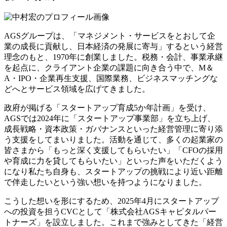
AGSグループは、「マネジメント・サービスをとおして企
業の成長に貢献し、日本経済の発展に寄与」するという経営
理念のもと、1970年に創業しました。税務・会計、事業承継
を起点に、クライアント企業の課題に向き合う中で、M＆
A・IPO・企業再生支援、国際業務、ビジネスマッチングな
どへとサービス領域を広げてきました。
政府が掲げる「スタートアップ育成5か年計画」を受け、
AGSでは2024年に「スタートアップ事業部」を立ち上げ、
成長戦略・資本政策・ガバナンスといった経営管理に寄り添
う支援をしてまいりました。活動を通じて、多くの起業家の
皆さまから「もっと深く支援してもらいたい」「CFOの採用
や育成に力を貸してもらいたい」といった声をいただくよう
になり私たち自身も、スタートアップの挑戦により近い距離
で伴走したいという強い想いを持つようになりました。
こうした想いを形にするため、2025年4月にスタートアップ
への投資を担うCVCとして「株式会社AGSキャピタルパー
トナーズ」を設立しました。これまで強みとしてきた「経営