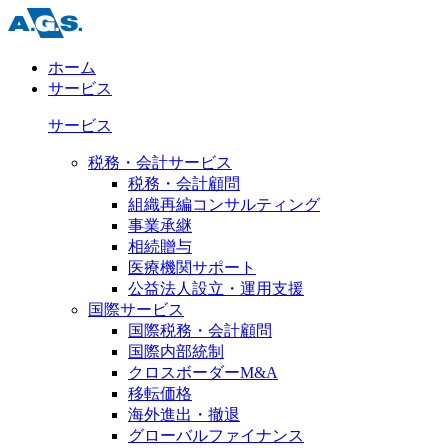
ホーム
サービス
サービス
税務・会計サービス
税務・会計顧問
組織再編コンサルティング
事業承継
相続贈与
医療機関サポート
公益法人設立・運用支援
国際サービス
国際税務・会計顧問
国際内部統制
クロスボーダーM&A
移転価格
海外進出・撤退
グローバルファイナンス