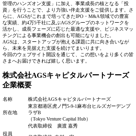
管理のハンズオン支援」に加え、事業成長の核となる「投
資」を行うことで、より力強い伴走支援をご提供します。さ
らに、AGSがこれまで培ってきたIPO・M&A領域での豊富
な実績、約4万5千社に及ぶAGSグループのネットワークを
活かし、成長フェーズに応じた最適な支援や、ビジネスマッ
チングによる事業機会の創出も可能になりました。
AGSは、スタートアップが抱える課題に共に向き合いなが
ら、未来を見据えた支援を続けてまいります。
今回のウェブサイト開設を通じて、この想いをより多くの皆
さまへお届けできれば嬉しく思います。
株式会社AGSキャピタルパートナーズ
企業概要
名称
株式会社AGSキャピタルパートナーズ
東京都港区虎ノ門5-9-1麻布台ヒルズガーデンプ
所在地
ラザB
（Tokyo Venture Capital Hub）
代表取締役 廣渡 嘉秀
役員