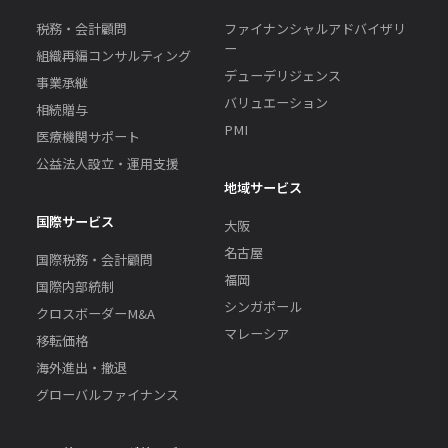
税務・会計顧問
ファイナンシャルアドバイザリ
ー
組織再編コンサルティング
デューデリジェンス
事業承継
バリュエーション
相続贈与
PMI
医療機関サポート
公益法人設立・運用支援
地域サービス
国際サービス
大阪
名古屋
国際税務・会計顧問
福岡
国際内部統制
シンガポール
クロスボーダーM&A
マレーシア
移転価格
海外進出・撤退
グローバルファイナンス