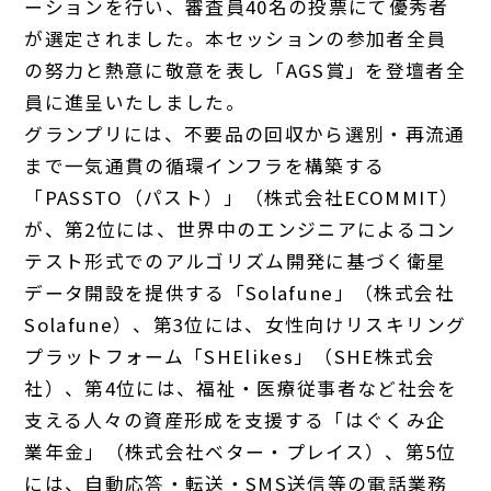
ーションを行い、審査員40名の投票にて優秀者
が選定されました。本セッションの参加者全員
の努力と熱意に敬意を表し「AGS賞」を登壇者全
員に進呈いたしました。
グランプリには、不要品の回収から選別・再流通
まで一気通貫の循環インフラを構築する
「PASSTO（パスト）」（株式会社ECOMMIT）
が、第2位には、世界中のエンジニアによるコン
テスト形式でのアルゴリズム開発に基づく衛星
データ開設を提供する「Solafune」（株式会社
Solafune）、第3位には、女性向けリスキリング
プラットフォーム「SHElikes」（SHE株式会
社）、第4位には、福祉・医療従事者など社会を
支える人々の資産形成を支援する「はぐくみ企
業年金」（株式会社ベター・プレイス）、第5位
には、自動応答・転送・SMS送信等の電話業務