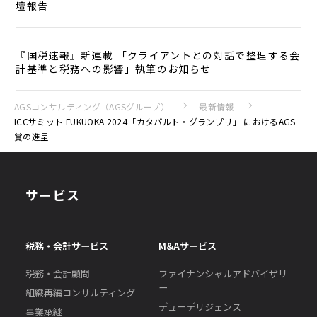
壇報告
『国税速報』新連載 「クライアントとの対話で整理する会
計基準と税務への影響」執筆のお知らせ
AGSコンサルティング（AGSグループ）
最新情報
ICCサミット FUKUOKA 2024「カタパルト・グランプリ」 におけるAGS
賞の進呈
サービス
税務・会計サービス
M&Aサービス
税務・会計顧問
ファイナンシャルアドバイザリ
ー
組織再編コンサルティング
デューデリジェンス
事業承継